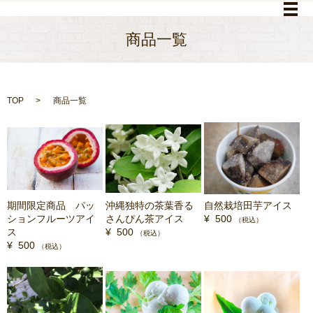
メ
商品一覧
TOP
商品一覧
期間限定商品 パッ
沖縄独特の茶葉香る
自然栽培田芋アイス
ションフルーツアイ
さんぴん茶アイス
¥ 500
（税込）
ス
¥ 500
（税込）
¥ 500
（税込）