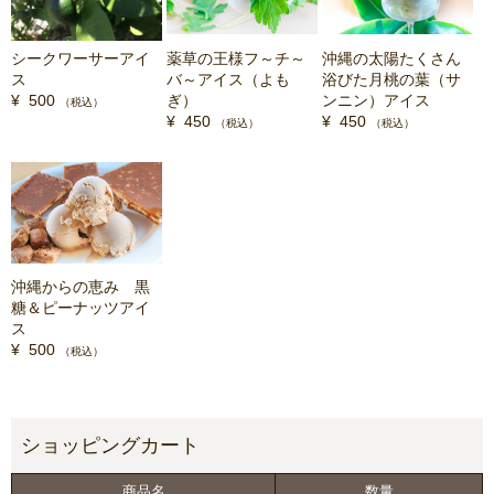
シークワーサーアイ
薬草の王様フ～チ～
沖縄の太陽たくさん
ス
バ～アイス（よも
浴びた月桃の葉（サ
¥ 500
ぎ）
ンニン）アイス
（税込）
¥ 450
¥ 450
（税込）
（税込）
沖縄からの恵み 黒
糖＆ピーナッツアイ
ス
¥ 500
（税込）
商品名
数量